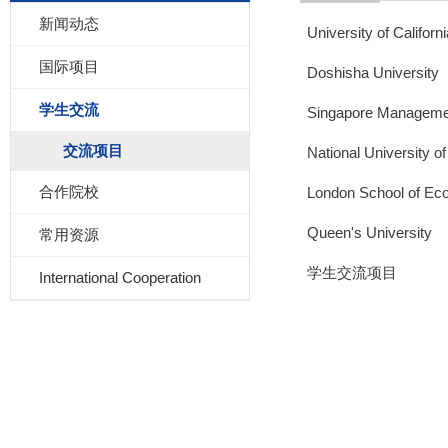
新闻动态
University of Californ
国际项目
Doshisha University
学生交流
Singapore Managemen
交流项目
National University o
合作院校
London School of Eco
Queen's University
常用资源
学生交流项目
International Cooperation