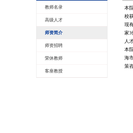
教师名录
本
校
高级人才
现
师资简介
家
3
人
师资招聘
本
海
荣休教师
策
客座教授