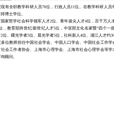
院现有全职教学科研人员
76
位，行政人员
11
位。在教学科研人员
获得博士学位。
有国家哲学社会科学领军人才2
位、青年拔尖人才
4
位，
百千万人
位，教育部跨世纪
/
新世纪人才
5
位，中宣部文化名家暨“四个一批
才
2
位
、曙光学者
5
位、晨光学者
5
位，社科新人
4
位、浦江人才
约3
院多位教师担任中国社会学会、中国人口学会、中国社会工作学
市社会工作者协会、上海市心理学会、上海市社会心理学会等学
咨询顾问。