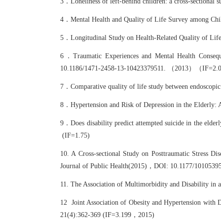
3．Loneliness of left-behind children: a cross-sectio
4．Mental Health and Quality of Life Survey among Ch
5．Longitudinal Study on Health-Related Quality of Lif
6．Traumatic Experiences and Mental Health Consequ
10.1186/1471-2458-13-10423379511. （2013）（IF=2
7．Comparative quality of life study between endoscopi
8．Hypertension and Risk of Depression in the Elderly: 
9．Does disability predict attempted suicide in the eld
(IF=1.75)
10. A Cross-sectional Study on Posttraumatic Stress Di
Journal of Public Health(2015)，DOI: 10.1177/1010539
11. The Association of Multimorbidity and Disability
12 Joint Association of Obesity and Hypertension with Di
21(4):362-369 (IF=3.199，2015)