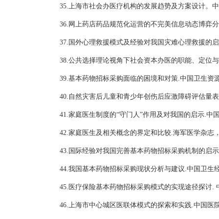
35.上海市社会办医疗机构的发展趋势及方案设计。中国
36.网上药店药品规范化运营的不完美信息动态博弈分
3
7
.国外心理救援模式及经验对我国灾难心理救援的启
38.公共选择理论视角下社会资本办医的职能、定位与市
39.基本药物招标采购面临的困境和对策.中国卫生资源，
40
.自然灾害后儿童和青少年创伤后应激障碍评估量表的
41
.家庭医生制度的“守门人”作用及对我国的启示.中国
42
.家庭医生及相关概念的界定和比较.海军医学杂志，2
43
.国际经验对我国完善基本药物招标采购机制的启示.
44.我国基本药物招标采购现状分析与建议.中国卫生经济
45.医疗保险基本药物招标采购模式的实现途径探讨. 中
46.上海市中心城区医联体模式的探索和实践.中国医院