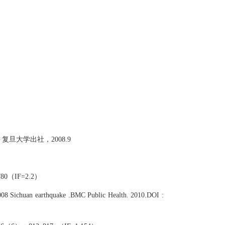
复旦大学出社，2008.9
75-780（IF=2.2）
 2008 Sichuan earthquake .BMC Public Health. 2010.DOI :