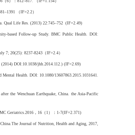
. 2010，36（6）：812–817. （IF=1.154）
）:1381–1391 （IF=2.2）
na. Qual Life Res. (2013) 22:745–752 (IF=2.49)
ity-based Follow-up Study. BMC Public Health. DOI:
 July 7; 20(25): 8237-8243（IF=2.4）
n (2014) DOI:10.1038/jhh.2014.112.) (IF=2.69)
 and Mental Health. DOI: 10.1080/13607863.2015.1031641.
 after the Wenchuan Earthquake, China. the Asia-Pacific
ina. BMC Geriatrics.2016，16（1）：1-7(IF=2.371)
China.The Journal of Nutrition, Health and Aging, 2017,