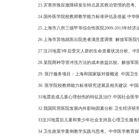
23
.灾害所致应激障碍发生特点及其救治管理的思考。解
24
.国外医学院校教师教学能力标准评估及借鉴.中华
25.上海市八所三级甲等综合性医院2009-2013年经
2
6
.上海市异地就医出院患者满意度调查. 解放军医院管理
2
7
.汶川地震3年后受灾人群的生命质量状况分析。中国
28.某院两种导管冲洗方法的成本效益比较。解放军医院
29. 医疗服务项目：上海和国家版对接概述. 中国卫生资
30
. 医学院校教师能力标准研究进展及相关建议. 中国
31
地震造成儿童心理创伤的特征及治疗
.中国社会医学
32
.我国民营医院发展内外影响因素分析.卫生经济研究，
33
汶川地震后儿童和青少年社会支持及心理卫生服务
34 卫生政策学案例教学实践与思考。中华医学教育探索