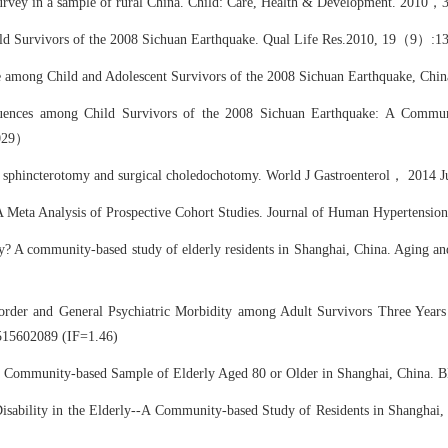
nal survey in a sample of rural China. Child: Care, Health & Development
ild Survivors of the 2008 Sichuan Earthquake. Qual Life Res.2010, 19（9
e among Child and Adolescent Survivors of the 2008 Sichuan Earthquake, Chi
ences among Child Survivors of the 2008 Sichuan Earthquake: A Commun
.029）
c sphincterotomy and surgical choledochotomy. World J Gastroenterol， 2014
A Meta Analysis of Prospective Cohort Studies. Journal of Human Hypertensio
erly? A community-based study of elderly residents in Shanghai, China. Aging
sorder and General Psychiatric Morbidity among Adult Survivors Three Years
515602089 (IF=1.46)
 in a Community-based Sample of Elderly Aged 80 or Older in Shanghai, Ch
sability in the Elderly
--A Community-based Study of Residents in Shanghai, 