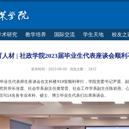
学术研究
教学培养
国际交流
学生天地
校友之
人材 | 社政学院2023届毕业生代表座谈会顺
发布时间：2023-06-09
浏览次数：
2872
学院毕业生代表师生座谈会在文科楼919室顺利举行，学院党委书记尹晨
究所所长张震、社会学系副主任黄荣贵、社会工作学系副主任陈岩燕、
恺与14名各专业本科、硕士、博士毕业生代表们出席座谈会。